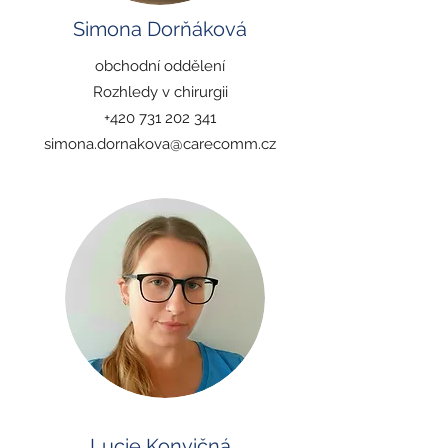
Simona Dorňáková
obchodní oddělení
Rozhledy v chirurgii
+420 731 202 341
simona.dornakova@carecomm.cz
Lucie Konvičná