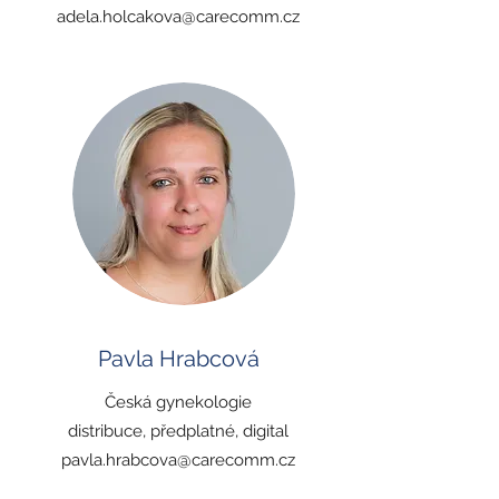
adela.holcakova@carecomm.cz
Pavla Hrabcová
Česká gynekologie
distribuce, předplatné, digital
pavla.hrabcova@carecomm.cz